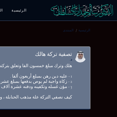
الرئيسية
ال
الرئيسية
المنتدى
تصفية تركة هالك
د.
هلك وترك مبلغ خمسون الفا وتعلق بتركته ا
1 - عليه دين رهن بمبلغ أربعون ألفا .
2 - زكاة واجبة لم يوص بدفعها بمبلغ عشرة آلاف .
3 - مؤن غسله وتكفينه ودفنه عشرة آلاف .
كيف نصفي التركة علة مذهب الحنابلة ، 