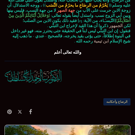
من الرضاع، وأنه يجب عليها أن تحتجب عنه، واستدل بقول النبي صلى الله
عليه وسلم:((
يَحْرُمُ من الرضَاعِ ما يحرُمُ من النَّسَب
)) ، ووجه الاستدلال: أن
زوجة الابن حرمت على الأب من
جهة الصهر
لا من جهة النسب، فليس بينها
وبين أبي الزوج نسب. واستدل أيضاً بقوله تعالى:
{وَحَلاَئِلُ أَبْنَائِكُمُ الَّذِينَ مِنْ
أَصْلاَبِكُمْ}
[النّـِسـَـاء، من الآية: 23] فقيد ذلك بكون الابن من الصلب؛
لكن
الجمهور
ذكروا أن هذا القيد لإخراج ابن التبنِّي .
فنقول: إن ابن التبنِّي ليس ابناً في الحقيقة حتى يحترز منه، فهو غير داخل
في البنوة إطلاقاً، حتى يؤتى بقيد يخرجه، فالصحيح - عندي - ما ذهب إليه
شيخ الإسلام
ابن تيمية
رحمه الله .
والله تعالى أعلم
الرضاع وأحكامه