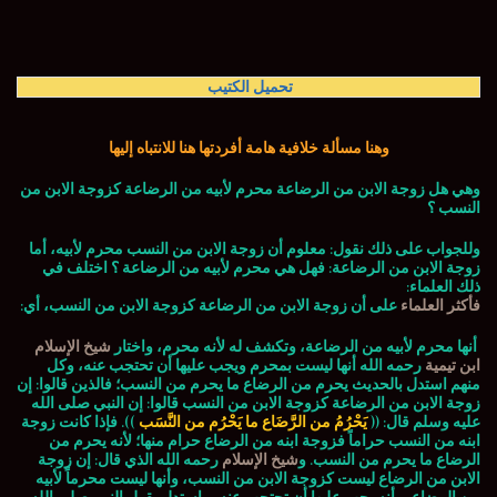
تحميل الكتيب
وهنا مسألة خلافية هامة أفردتها هنا للانتباه إليها
وهي هل زوجة الابن من الرضاعة محرم لأبيه من الرضاعة كزوجة الابن من
النسب ؟
وللجواب على ذلك نقول: معلوم أن زوجة الابن من النسب محرم لأبيه، أما
زوجة الابن من الرضاعة: فهل هي محرم لأبيه من الرضاعة ؟ اختلف في
ذلك العلماء:
فأكثر العلماء
على أن زوجة الابن من الرضاعة كزوجة الابن من النسب، أي:
أنها محرم لأبيه من الرضاعة، وتكشف له لأنه محرم، واختار
شيخ الإسلام
ابن تيمية
رحمه الله أنها ليست بمحرم ويجب عليها أن تحتجب عنه، وكل
منهم استدل بالحديث يحرم من الرضاع ما يحرم من النسب؛ فالذين قالوا: إن
زوجة الابن من الرضاعة كزوجة الابن من النسب قالوا: إن النبي صلى الله
عليه وسلم قال: ((
يَحْرُمُ من الرَّضَاع ما يَحْرُم من النَّسَب
)). فإذا كانت زوجة
ابنه من النسب حراماً فزوجة ابنه من الرضاع حرام منها؛ لأنه يحرم من
الرضاع ما يحرم من النسب. و
شيخ الإسلام
رحمه الله الذي قال: إن زوجة
الابن من الرضاع ليست كزوجة الابن من النسب، وأنها ليست محرماً لأبيه